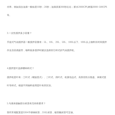
功率。例如混合油漆一般粘度10秒；20秒；油漆原液300秒左右；胶水2000CPS,树脂3000~500CPS
等。
3.一次性搅拌多少容量？
手提式气动搅拌器一般搅拌容量有：
5L、10L、20L、50L、100L以下。100L以上物料长时间搅拌
作业员容易疲劳，物料较多搅拌时建议选择其它样式的气动搅拌机。
4.搅拌桨叶选择哪种样式？
搅拌机桨叶有：三叶式（螺旋桨式）、二叶式、四叶式、机翼包边式、高剪切性分散盘、伸展式桨
叶等样式。根据不同物料使用桨叶有所区别。
5.与液体接触部分材质有无特殊要求？
我司常规配置是
S304不锈钢材质，316L材质，镀四氟材质可定做。