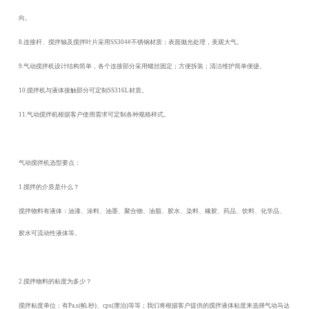
向。
8.连接杆、搅拌轴及搅拌叶片采用SS304#不锈钢材质；表面抛光处理，美观大气。
9.气动搅拌机设计结构简单，各个连接部分采用螺丝固定；方便拆装；清洁维护简单便捷。
10.搅拌机与液体接触部分可定制SS316L材质。
11.
气动搅拌机
根据客户使用需求可定制各种规格样式。
气动搅拌机选型要点：
1.搅拌的介质是什么？
搅拌物料有液体：油漆、涂料、油墨、聚合物、油脂、胶水、染料、橡胶、药品、饮料、化学品、
胶水可流动性液体等。
2.搅拌物料的粘度为多少？
搅拌粘度单位：有
Pa.s(帕.秒)、cps(厘泊)等等；我们将根据客户提供的搅拌液体粘度来选择气动马达