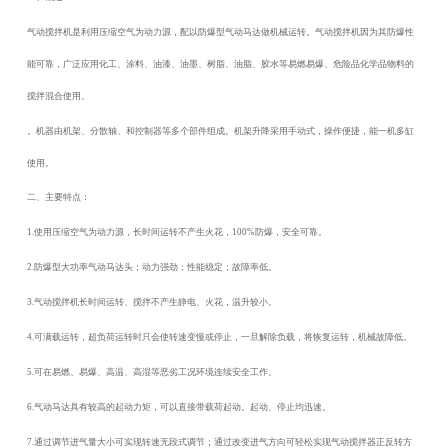
气动搅拌机
是利用压缩空气为动力源，配以防爆型气动马达做机械运转。气动搅拌机因为其防爆性
能可靠，广泛应用化工、涂料、油漆、油墨、树脂、油脂、胶水等易燃易爆、危险品化学品物料的
搅拌混合使用。
。机器由机架、分散轴、和控制器等多个部件组成。机架升降采用手动式，操作便捷，能一机多缸
使用。
二、主要特点：
1.使用压缩空气为动力源，长时间运转不产生火花，100%防爆，安全可靠。
2.防爆型大功率气动马达头；动力强劲；性能稳定；故障率低。
3.气动搅拌机长时间运转、搅拌不产生静电、火花，温升较小。
4.可满载运转，超负荷运转时只会使转速变慢或停止，一旦解除负载，将恢复运转，机械故障低。
5.可在易燃、易爆、高温、高湿等恶劣工况环境连续安全工作。
6.气动马达具有较高的起动力矩，可以直接带载荷起动。起动、停止均迅速。
7.通过调节进气量大小可实现转速无段式调节；通过改变进气方向可轻松实现气动搅拌器正反转方