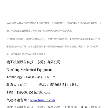
GANGONG/赣工气动搅拌机从整体到零件每一个设计都经过公司技术团队多次论证试验后定型，在
确保产品稳定性的基础上，同时考虑了使用操作的方便和产品的美观。
公司制造车间配备了完整的金属加工中心、焊接车间和组装车间。车间使用的加工设备和原材料均
来至国内外一线厂商，每台机器的每个零件都经过精确的加工和严格检测。从原料、加工到检测，
每一道工序都以保证产品的质量为宗旨！
赣工机械设备科技（东莞）有限公司
GanGong Mechanical Equipment
Technology（DongGuan） Co.,Ltd
联系人：胡工
电话：15920631511（微信）
邮箱：
15920631511@163.com
气动马达官网：
www.lusimin.com
赣工机械设备科技（东莞）有限公司，主要生产：
生产：
活塞式